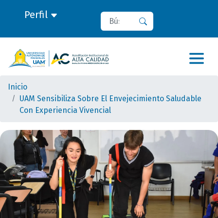
Perfil
Buscar
Buscar
Inicio
UAM Sensibiliza Sobre El Envejecimiento Saludable
Con Experiencia Vivencial