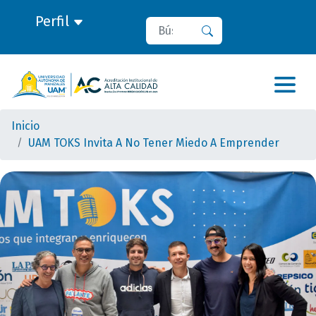
Perfil
Buscar
Buscar
Inicio
UAM TOKS Invita A No Tener Miedo A Emprender