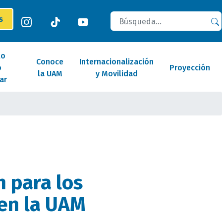
Buscar
es
lo
Conoce
Internacionalización
o
Proyección
la UAM
y Movilidad
ar
n para los
en la UAM