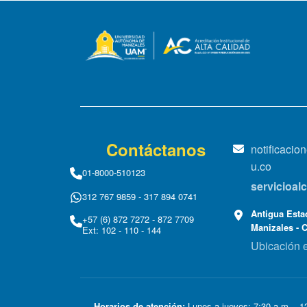
Contáctanos
notificaci
u.co
01-8000-510123
servicioa
312 767 9859 - 317 894 0741
Antigua Estac
+57 (6) 872 7272 - 872 7709
Manizales - 
Ext: 102 - 110 - 144
Ubicación 
Horarios de atención:
Lunes a jueves: 7:30 a.m. - 12