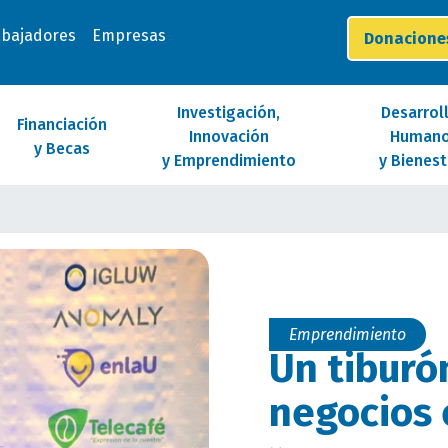
abajadores
Empresas
Donacion
Investigación,
Desarrol
Financiación
Innovación
Human
y Becas
y Emprendimiento
y Bienest
Emprendimiento
Un tiburó
negocios 