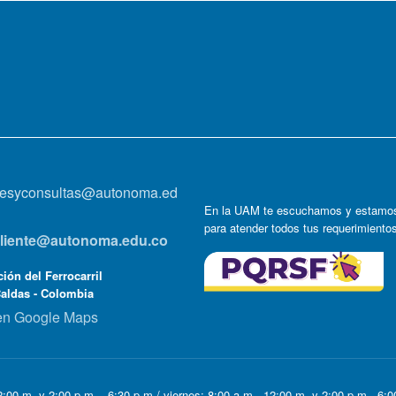
onesyconsultas@autonoma.ed
En la UAM te escuchamos y estamos
para atender todos tus requerimiento
lcliente@autonoma.edu.co
ión del Ferrocarril
Caldas - Colombia
en Google Maps
:00 m. y 2:00 p.m. - 6:30 p.m / viernes: 8:00 a.m - 12:00 m. y 2:00 p.m - 6: