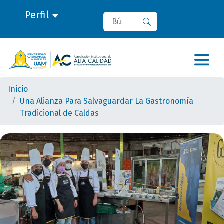
Perfil
Buscar
Buscar
Inicio
Una Alianza Para Salvaguardar La Gastronomía
Tradicional de Caldas