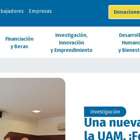
abajadores
Empresas
Donacion
Investigación,
Desarrol
Financiación
Innovación
Human
y Becas
y Emprendimiento
y Bienest
Investigación
Una nueva
la UAM, ¡F