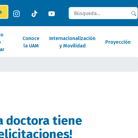
Buscar
es
lo
Conoce
Internacionalización
o
Proyección
la UAM
y Movilidad
ar
 doctora tiene
elicitaciones!