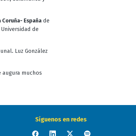
a Coruña- España
de
 Universidad de
bunal.
Luz González
le augura muchos
Síguenos en redes