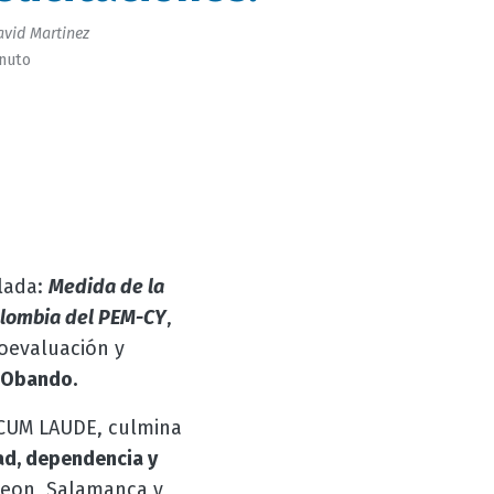
vid Martinez
inuto
ulada:
Medida de la
Colombia del PEM-CY
,
toevaluación y
l Obando.
 CUM LAUDE, culmina
ad, dependencia y
 Leon, Salamanca y