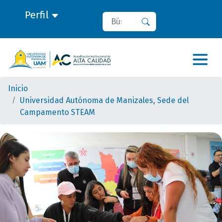
Perfil
Buscar
Buscar
Inicio
Universidad Autónoma de Manizales, Sede del
Campamento STEAM