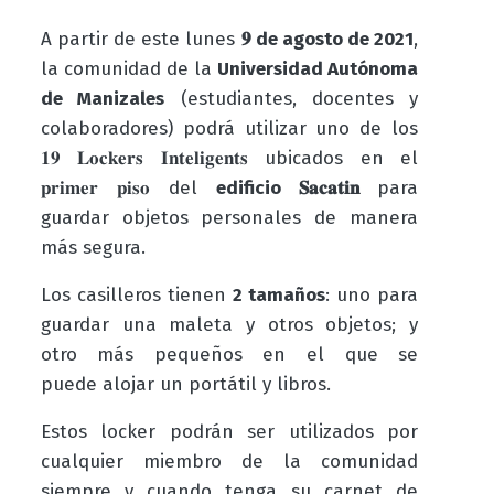
A partir de este lunes
𝟗
de agosto de 2021
,
la comunidad de la
Universidad Autónoma
de Manizales
(estudiantes, docentes y
colaboradores)
podrá utilizar uno de los
𝟏𝟗
𝐋𝐨𝐜𝐤𝐞𝐫𝐬
𝐈𝐧𝐭𝐞𝐥𝐢𝐠𝐞𝐧𝐭𝐬
ubicados en el
𝐩𝐫𝐢𝐦𝐞𝐫
𝐩𝐢𝐬𝐨 del
edificio 𝐒𝐚𝐜𝐚𝐭𝐢𝐧
para
guardar objetos personales de manera
más segura.
Los casilleros ti
enen
2 tamaños
: uno para
guardar una maleta y otros objetos; y
otro más pequeños en el que se
puede alojar un portátil y libros.
Estos locker podrán ser utilizados por
cualquier miembro de la comunidad
siempre y cuando tenga su carnet de