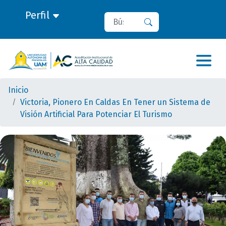
Perfil
Buscar
Buscar
Inicio
Victoria, Pionero En Caldas En Tener un Sistema de
Visión Artificial Para Potenciar El Turismo