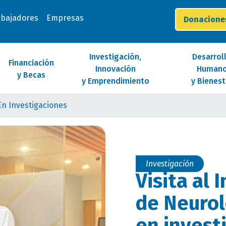
abajadores
Empresas
Donacion
Investigación,
Desarrol
Financiación
Innovación
Human
y Becas
y Emprendimiento
y Bienest
 En Investigaciones
Investigación
Visita al 
de Neurol
en invest