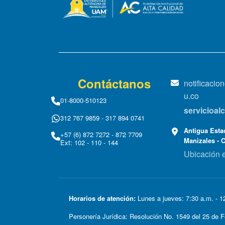
Contáctanos
notificaci
u.co
01-8000-510123
servicioa
312 767 9859 - 317 894 0741
Antigua Estac
+57 (6) 872 7272 - 872 7709
Manizales - 
Ext: 102 - 110 - 144
Ubicación 
Horarios de atención:
Lunes a jueves: 7:30 a.m. - 12
Personería Jurídica: Resolución No. 1549 del 25 d