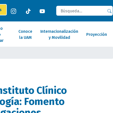
Buscar
es
lo
Conoce
Internacionalización
o
Proyección
la UAM
y Movilidad
ar
Instituto Clínico
ogía: Fomento
igaciones