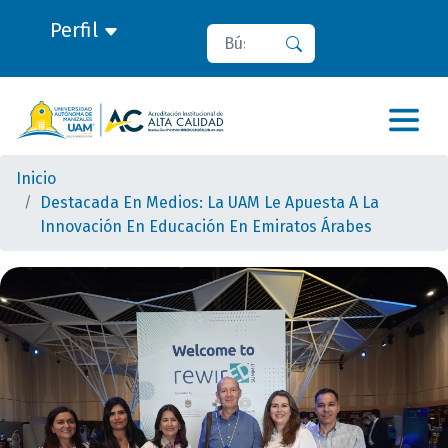
Perfil
Buscar
Buscar
Inicio
Destacada En Medios: La UAM Le Apuesta A La
Innovación En Educación En Emiratos Árabes