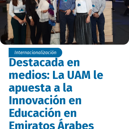
Internacionalización
Destacada en
medios: La UAM le
apuesta a la
Innovación en
Educación en
Emiratos Árabes