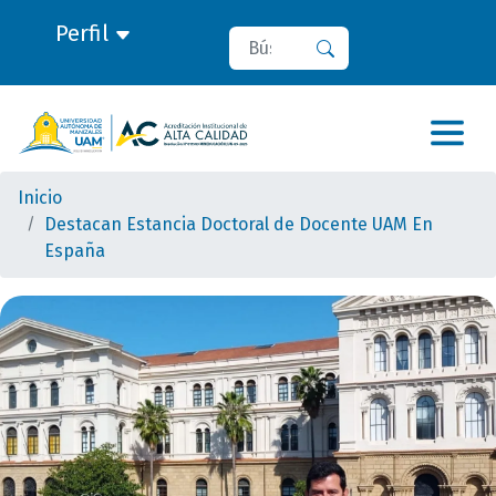
Perfil
Buscar
Buscar
Inicio
Destacan Estancia Doctoral de Docente UAM En
España