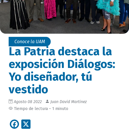
Conoce la UAM
La Patria destaca la
exposición Diálogos:
Yo diseñador, tú
vestido
Agosto 08 2022
Juan David Martinez
Tiempo de lectura ~ 1 minuto
Facebook
X