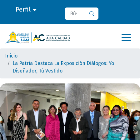
Perfil
Buscar
Buscar
Inicio
La Patria Destaca La Exposición Diálogos: Yo
Diseñador, Tú Vestido