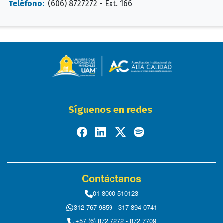
Teléfono:
(606) 8727272 - Ext. 166
Síguenos en redes
Contáctanos
01-8000-510123
312 767 9859 - 317 894 0741
+57 (6) 872 7272 - 872 7709