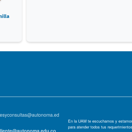
illa
onesyconsultas@autonoma.ed
En la UAM te escuchamos y estamos
para atender todos tus requerimiento
lcliente@autonoma.edu.co