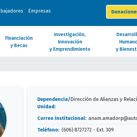
abajadores
Empresas
Donacion
Investigación,
Desarrol
Financiación
Innovación
Human
y Becas
y Emprendimiento
y Bienest
Dependencia/
Dirección de Alianzas y Relac
Unidad:
Correo Institucional:
anam.amadorp@auto
Teléfono:
(606) 8727272 - Ext. 309