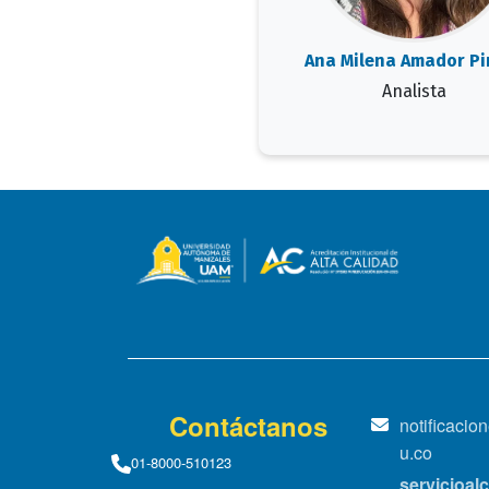
Ana Milena Amador Pin
Analista
Contáctanos
notificaci
u.co
01-8000-510123
servicioa