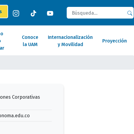
Buscar
es
lo
Conoce
Internacionalización
o
Proyección
la UAM
y Movilidad
ar
iones Corporativas
noma.edu.co