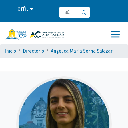
Perfil
Buscar
Buscar
Inicio
Directorio
Angélica María Serna Salazar