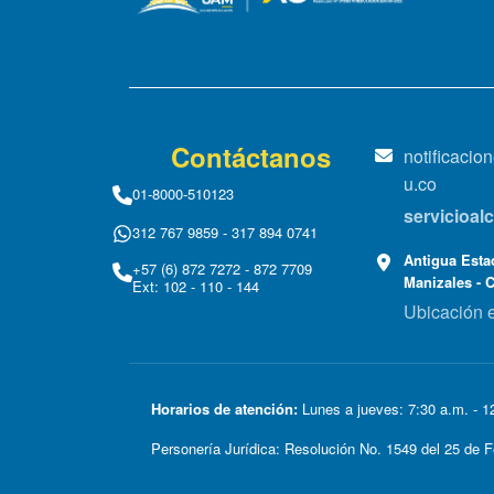
Contáctanos
notificaci
u.co
01-8000-510123
servicioa
312 767 9859 - 317 894 0741
Antigua Estac
+57 (6) 872 7272 - 872 7709
Manizales - 
Ext: 102 - 110 - 144
Ubicación 
Horarios de atención:
Lunes a jueves: 7:30 a.m. - 12
Personería Jurídica: Resolución No. 1549 del 25 d