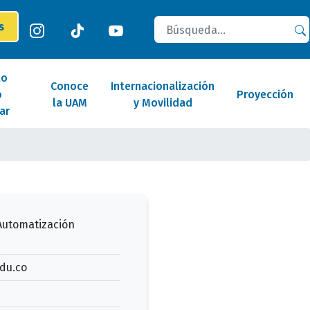
Buscar
es
lo
Conoce
Internacionalización
o
Proyección
la UAM
y Movilidad
ar
Automatización
du.co