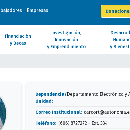
abajadores
Empresas
Donacion
Investigación,
Desarrol
Financiación
Innovación
Human
y Becas
y Emprendimiento
y Bienest
Dependencia/
Departamento Electrónica y 
Unidad:
Correo Institucional:
carcort@autonoma.e
Teléfono:
(606) 8727272 - Ext. 334