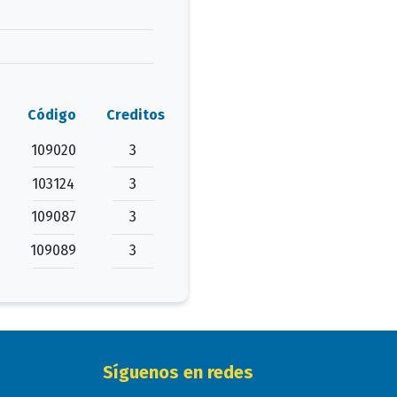
Código
Creditos
109020
3
103124
3
109087
3
109089
3
Síguenos en redes