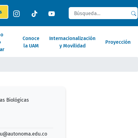
Buscar
es
lo
Conoce
Internacionalización
o
Proyección
la UAM
y Movilidad
ar
as Biológicas
du@autonoma.edu.co