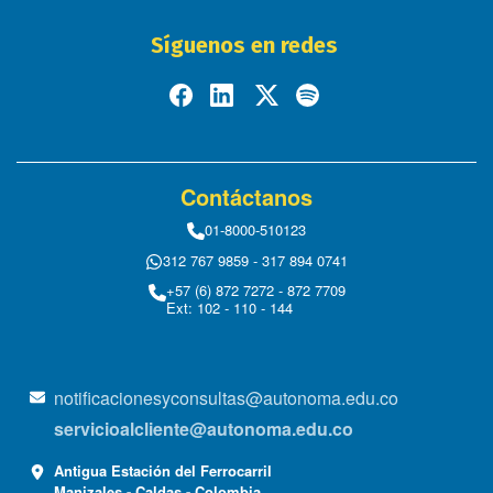
Síguenos en redes
Contáctanos
01-8000-510123
312 767 9859 - 317 894 0741
+57 (6) 872 7272 - 872 7709
Ext: 102 - 110 - 144
notificacionesyconsultas@autonoma.edu.co
servicioalcliente@autonoma.edu.co
Antigua Estación del Ferrocarril
Manizales - Caldas - Colombia