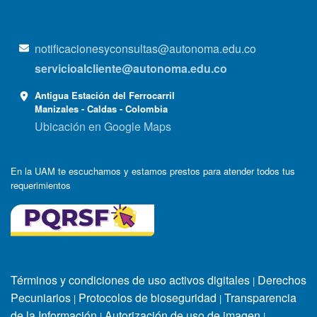
notificacionesyconsultas@autonoma.edu.co
servicioalcliente@autonoma.edu.co
Antigua Estación del Ferrocarril
Manizales - Caldas - Colombia
Ubicación en Google Maps
En la UAM te escuchamos y estamos prestos para atender todos tus
requerimientos
Términos y condiciones de uso activos digitales
Derechos
|
Pecuniarios
Protocolos de bioseguridad
Transparencia
|
|
de la Información
Autorización de uso de imagen
|
|