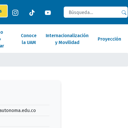
Buscar
es
lo
Conoce
Internacionalización
o
Proyección
la UAM
y Movilidad
ar
autonoma.edu.co