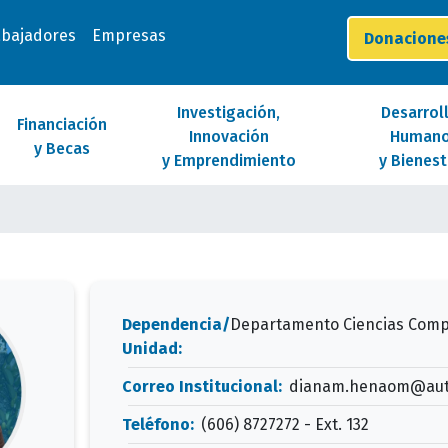
abajadores
Empresas
Donacion
Investigación,
Desarrol
Financiación
Innovación
Human
y Becas
y Emprendimiento
y Bienest
Dependencia/
Departamento Ciencias Comp
Unidad:
Correo Institucional:
dianam.henaom@aut
Teléfono:
(606) 8727272 - Ext. 132