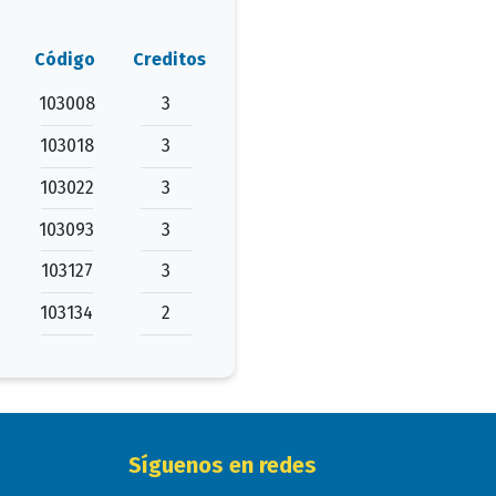
Código
Creditos
103008
3
103018
3
103022
3
103093
3
103127
3
103134
2
Síguenos en redes