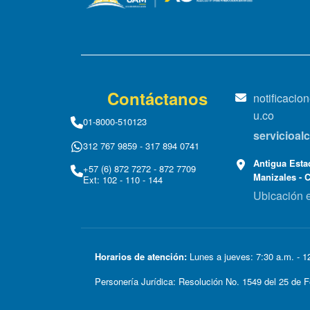
Contáctanos
notificaci
u.co
01-8000-510123
servicioa
312 767 9859 - 317 894 0741
Antigua Estac
+57 (6) 872 7272 - 872 7709
Manizales - 
Ext: 102 - 110 - 144
Ubicación 
Horarios de atención:
Lunes a jueves: 7:30 a.m. - 12
Personería Jurídica: Resolución No. 1549 del 25 d