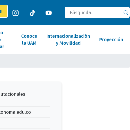
Buscar
es
lo
Conoce
Internacionalización
o
Proyección
la UAM
y Movilidad
ar
utacionales
onoma.edu.co