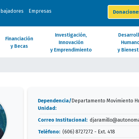
abajadores
Empresas
Donacion
Investigación,
Desarrol
Financiación
Innovación
Human
y Becas
y Emprendimiento
y Bienest
Dependencia/
Departamento Movimiento 
Unidad:
Correo Institucional:
djaramillo@autonoma
Teléfono:
(606) 8727272 - Ext. 418