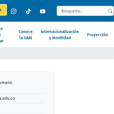
Buscar
es
lo
Conoce
Internacionalización
o
Proyección
la UAM
y Movilidad
ar
Humano
.edu.co