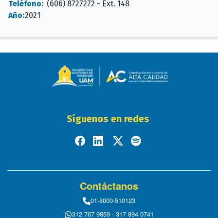
Teléfono:
(606) 8727272 - Ext. 148
Año:
2021
Síguenos en redes
Contáctanos
01-8000-510123
312 767 9859 - 317 894 0741