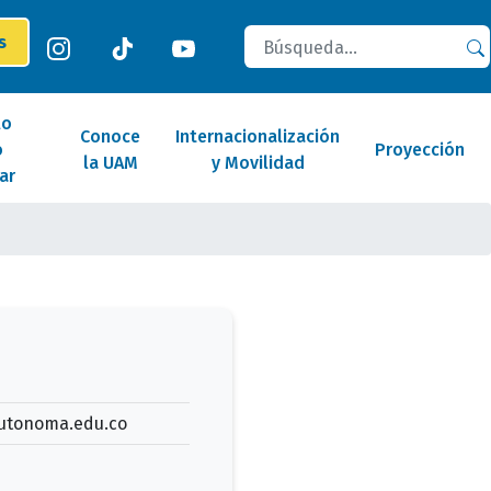
Buscar
es
lo
Conoce
Internacionalización
o
Proyección
la UAM
y Movilidad
ar
utonoma.edu.co