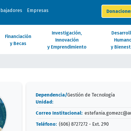
abajadores
Empresas
Donacion
Investigación,
Desarrol
Financiación
Innovación
Human
y Becas
y Emprendimiento
y Bienest
Dependencia/
Gestión de Tecnología
Unidad:
Correo Institucional:
estefania.gomezc@a
Teléfono:
(606) 8727272 - Ext. 290