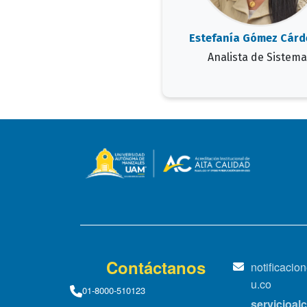
Estefanía Gómez Cárd
Analista de Sistema
Contáctanos
notificaci
u.co
01-8000-510123
servicioa