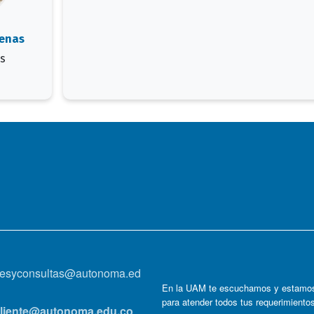
enas
s
onesyconsultas@autonoma.ed
En la UAM te escuchamos y estamos
para atender todos tus requerimiento
lcliente@autonoma.edu.co