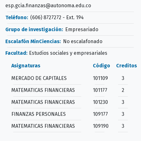
esp.gcia.finanzas@autonoma.edu.co
Teléfono:
(606) 8727272 - Ext. 194
Grupo de investigación:
Empresariado
Escalafón MinCiencias:
No escalafonado
Facultad:
Estudios sociales y empresariales
Asignaturas
Código
Creditos
MERCADO DE CAPITALES
101109
3
MATEMATICAS FINANCIERAS
101177
2
MATEMATICAS FINANCIERAS
101230
3
FINANZAS PERSONALES
109177
3
MATEMATICAS FINANCIERAS
109190
3