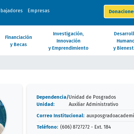
abajadores
Empresas
Donacion
Investigación,
Desarrol
Financiación
Innovación
Human
y Becas
y Emprendimiento
y Bienest
Dependencia/
Unidad de Posgrados
Unidad:
Auxiliar Administrativo
Correo Institucional:
auxposgradoacadem
Teléfono:
(606) 8727272 - Ext. 184