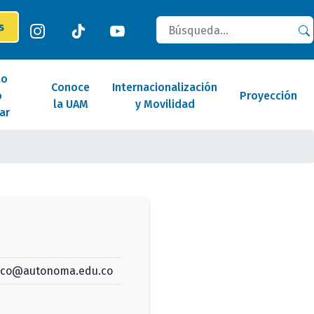
Buscar
es
lo
Conoce
Internacionalización
o
Proyección
la UAM
y Movilidad
ar
ico@autonoma.edu.co