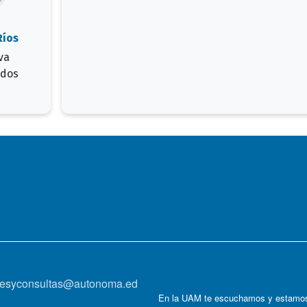
Ríos
va
ados
onesyconsultas@autonoma.ed
En la UAM te escuchamos y estamos