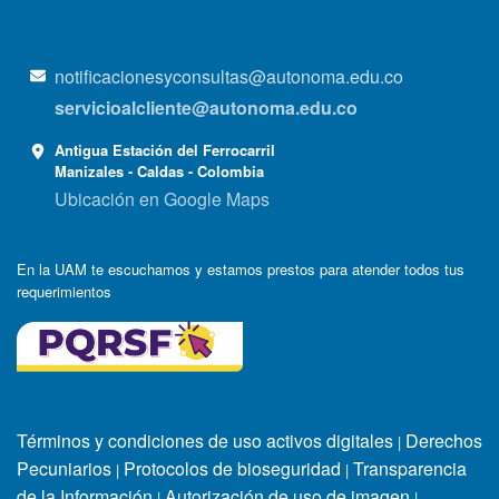
notificacionesyconsultas@autonoma.edu.co
servicioalcliente@autonoma.edu.co
Antigua Estación del Ferrocarril
Manizales - Caldas - Colombia
Ubicación en Google Maps
En la UAM te escuchamos y estamos prestos para atender todos tus
requerimientos
Términos y condiciones de uso activos digitales
Derechos
|
Pecuniarios
Protocolos de bioseguridad
Transparencia
|
|
de la Información
Autorización de uso de imagen
|
|