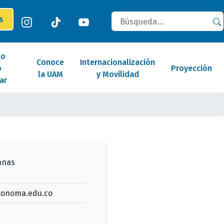
Buscar
es
lo
Conoce
Internacionalización
o
Proyección
la UAM
y Movilidad
ar
anas
tonoma.edu.co