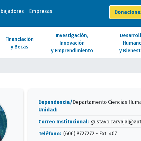
abajadores
Empresas
Donacion
Investigación,
Desarrol
Financiación
Innovación
Human
y Becas
y Emprendimiento
y Bienest
Dependencia/
Departamento Ciencias Hum
Unidad:
Correo Institucional:
gustavo.carvajal@au
Teléfono:
(606) 8727272 - Ext. 407