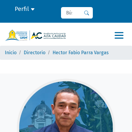
Perfil
Buscar
Buscar
Inicio
Directorio
Hector Fabio Parra Vargas