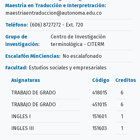
Maestría en Traducción e Interpretración:
maestriaentraduccion@autonoma.edu.co
Teléfono:
(606) 8727272 - Ext. 720
Grupo de
Centro de Investigación
investigación:
terminológica - CITERM
Escalafón MinCiencias:
No escalafonado
Facultad:
Estudios sociales y empresariales
Asignaturas
Código
Creditos
TRABAJO DE GRADO
418015
6
TRABAJO DE GRADO
451015
6
INGLES I
151601
1
INGLES III
151603
1