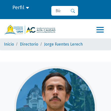
Perfil
Buscar
Buscar
Inicio
Directorio
Jorge Fuentes Lerech