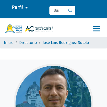
Perfil
Buscar
Buscar
Inicio
Directorio
José Luis Rodríguez Sotelo