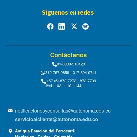
Síguenos en redes
Contáctanos
01-8000-510123
312 767 9859 - 317 894 0741
+57 (6) 872 7272 - 872 7709
Ext: 102 - 110 - 144
notificacionesyconsultas@autonoma.edu.co
servicioalcliente@autonoma.edu.co
Antigua Estación del Ferrocarril
Manizales - Caldas - Colombia