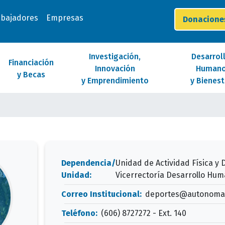
abajadores
Empresas
Donacion
Investigación,
Desarrol
Financiación
Innovación
Human
y Becas
y Emprendimiento
y Bienest
Dependencia/
Unidad de Actividad Física y
Unidad:
Vicerrectoría Desarrollo Hum
Correo Institucional:
deportes@autonoma.
Teléfono:
(606) 8727272 - Ext. 140