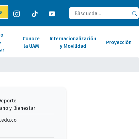
Buscar
es
lo
Conoce
Internacionalización
o
Proyección
la UAM
y Movilidad
ar
 Deporte
ano y Bienestar
edu.co