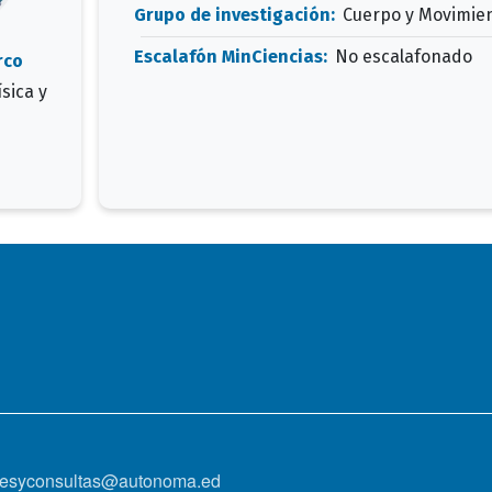
Grupo de investigación:
Cuerpo y Movimie
Escalafón MinCiencias:
No escalafonado
rco
sica y
onesyconsultas@autonoma.ed