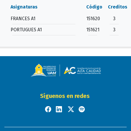
Asignaturas
Código
Creditos
FRANCES A1
151620
3
PORTUGUES A1
151621
3
Síguenos en redes