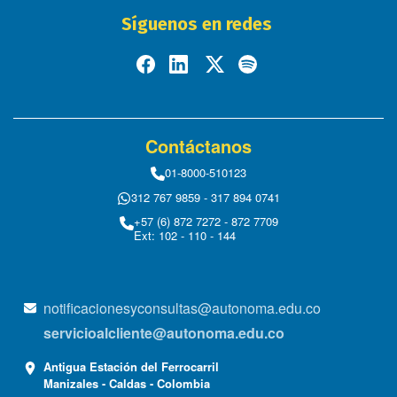
Síguenos en redes
Contáctanos
01-8000-510123
312 767 9859 - 317 894 0741
+57 (6) 872 7272 - 872 7709
Ext: 102 - 110 - 144
notificacionesyconsultas@autonoma.edu.co
servicioalcliente@autonoma.edu.co
Antigua Estación del Ferrocarril
Manizales - Caldas - Colombia