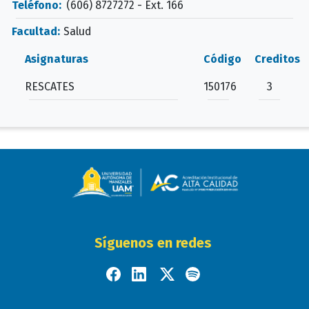
Teléfono:
(606) 8727272 - Ext. 166
Facultad:
Salud
Asignaturas
Código
Creditos
RESCATES
150176
3
Síguenos en redes