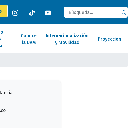
Buscar
es
lo
Conoce
Internacionalización
o
Proyección
la UAM
y Movilidad
ar
tancia
.co