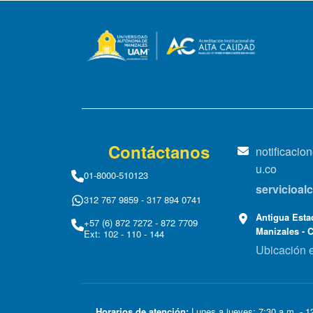
Contáctanos
notificaci
u.co
01-8000-510123
servicioa
312 767 9859 - 317 894 0741
Antigua Estac
+57 (6) 872 7272 - 872 7709
Manizales - 
Ext: 102 - 110 - 144
Ubicación 
Horarios de atención:
Lunes a jueves: 7:30 a.m. - 12