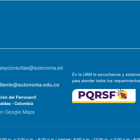
onesyconsultas@autonoma.ed
En la UAM te escuchamos y estamos
para atender todos tus requerimiento
lcliente@autonoma.edu.co
ión del Ferrocarril
Caldas - Colombia
en Google Maps
:00 m. y 2:00 p.m. - 6:30 p.m / viernes: 8:00 a.m - 12:00 m. y 2:00 p.m - 6: