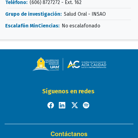
Teléfono:
(606) 8727272 - Ext. 162
Grupo de investigación:
Salud Oral - INSAO
Escalafón MinCiencias:
No escalafonado
Síguenos en redes
Contáctanos