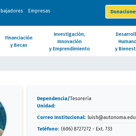
abajadores
Empresas
Donacion
Investigación,
Desarrol
Financiación
Innovación
Human
y Becas
y Emprendimiento
y Bienest
Dependencia/
Tesorería
Unidad:
Correo Institucional:
luish@autonoma.edu
Teléfono:
(606) 8727272 - Ext. 733