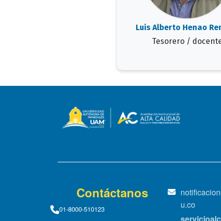
Luis Alberto Henao R
Tesorero / docent
Contáctanos
notificaci
u.co
01-8000-510123
servicioa