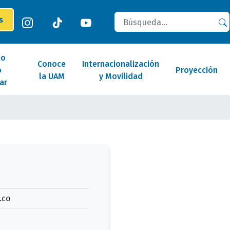
Buscar
es
lo
Conoce
Internacionalización
o
Proyección
la UAM
y Movilidad
ar
.co