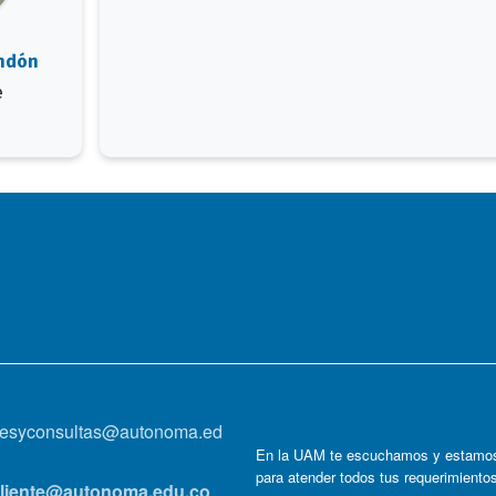
endón
e
onesyconsultas@autonoma.ed
En la UAM te escuchamos y estamos
para atender todos tus requerimiento
lcliente@autonoma.edu.co