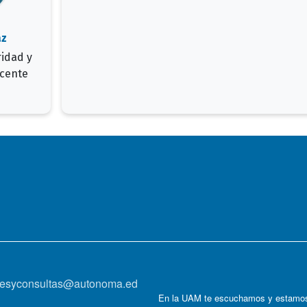
az
ridad y
ocente
onesyconsultas@autonoma.ed
En la UAM te escuchamos y estamos