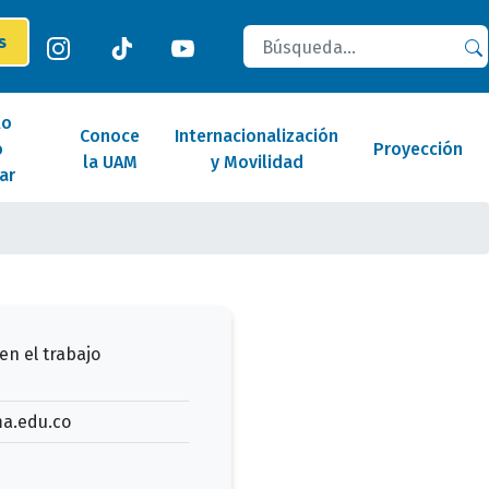
Buscar
es
lo
Conoce
Internacionalización
o
Proyección
la UAM
y Movilidad
ar
en el trabajo
a.edu.co