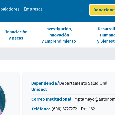
abajadores
Empresas
Donacion
Investigación,
Desarrol
Financiación
Innovación
Human
y Becas
y Emprendimiento
y Bienest
Dependencia/
Departamento Salud Oral
Unidad:
Correo Institucional:
mptamayo@autonoma
Teléfono:
(606) 8727272 - Ext. 162