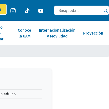
Buscar
es
lo
Conoce
Internacionalización
o
Proyección
la UAM
y Movilidad
ar
.edu.co