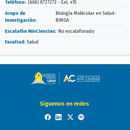
Teléfono:
(606) 8727272 - Ext. 415
Grupo de
Biología Molécular en Salud-
investigación:
BIMSA
Escalafón MinCiencias:
No escalafonado
Facultad:
Salud
Síguenos en redes