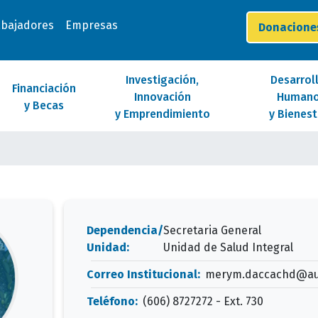
abajadores
Empresas
Donacion
Investigación,
Desarrol
Financiación
Innovación
Human
y Becas
y Emprendimiento
y Bienest
Dependencia/
Secretaria General
Unidad:
Unidad de Salud Integral
Correo Institucional:
merym.daccachd@au
Teléfono:
(606) 8727272 - Ext. 730