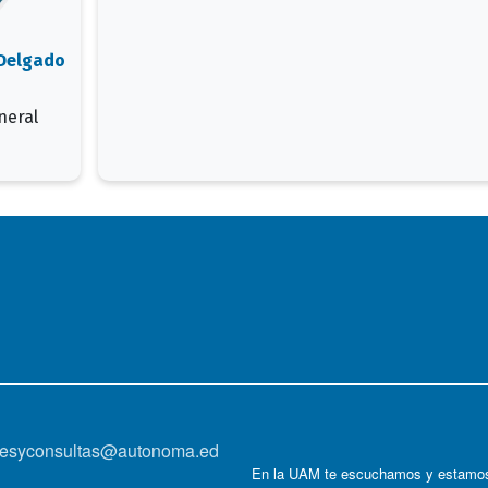
Delgado
neral
onesyconsultas@autonoma.ed
En la UAM te escuchamos y estamos