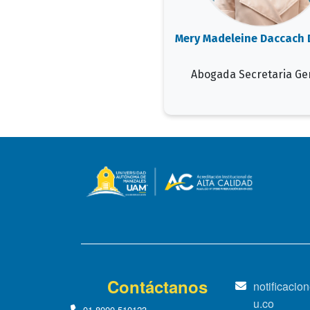
Mery Madeleine Daccach 
Abogada Secretaria Ge
Contáctanos
notificaci
u.co
01-8000-510123