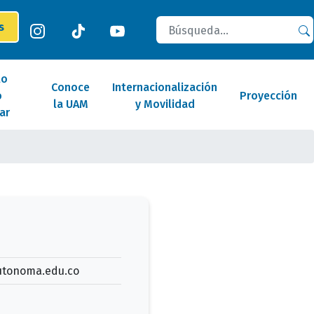
Buscar
es
lo
Conoce
Internacionalización
o
Proyección
la UAM
y Movilidad
ar
tonoma.edu.co