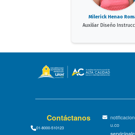
Milerick Henao Rom
Auxiliar Diseño Instrucc
Contáctanos
notificaci
u.co
01-8000-510123
servicioa