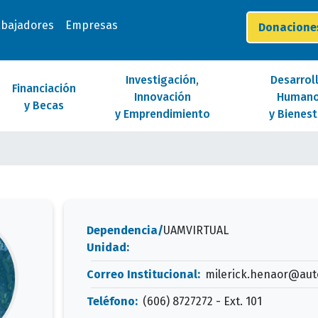
abajadores
Empresas
Donacion
Investigación,
Desarrol
Financiación
Innovación
Human
y Becas
y Emprendimiento
y Bienest
Dependencia/
UAMVIRTUAL
Unidad:
Correo Institucional:
milerick.henaor@au
Teléfono:
(606) 8727272 - Ext. 101