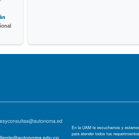
án
ional
onesyconsultas@autonoma.ed
En la UAM te escuchamos y estamos
para atender todos tus requerimiento
lcliente@autonoma.edu.co