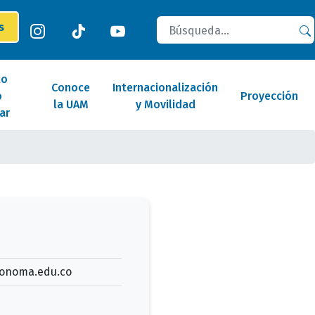
Buscar
es
lo
Conoce
Internacionalización
o
Proyección
la UAM
y Movilidad
ar
tonoma.edu.co