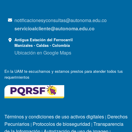
notificacionesyconsultas@autonoma.edu.co
servicioalcliente@autonoma.edu.co
Antigua Estación del Ferrocarril
Manizales - Caldas - Colombia
Ubicación en Google Maps
En la UAM te escuchamos y estamos prestos para atender todos tus
requerimientos
Términos y condiciones de uso activos digitales
Derechos
|
Pecuniarios
Protocolos de bioseguridad
Transparencia
|
|
de la Información
Autorización de uso de imagen
|
|