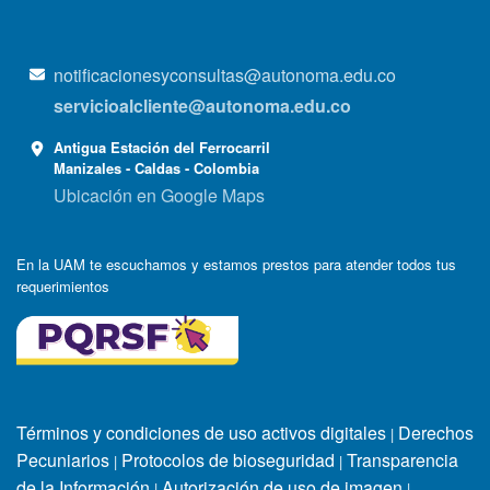
notificacionesyconsultas@autonoma.edu.co
servicioalcliente@autonoma.edu.co
Antigua Estación del Ferrocarril
Manizales - Caldas - Colombia
Ubicación en Google Maps
En la UAM te escuchamos y estamos prestos para atender todos tus
requerimientos
Términos y condiciones de uso activos digitales
Derechos
|
Pecuniarios
Protocolos de bioseguridad
Transparencia
|
|
de la Información
Autorización de uso de imagen
|
|