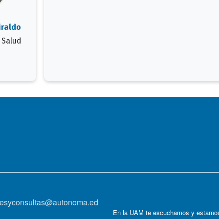
iraldo
 Salud
onesyconsultas@autonoma.ed
En la UAM te escuchamos y estamos