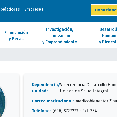
abajadores
Empresas
Donacion
Investigación,
Desarrol
Financiación
Innovación
Human
y Becas
y Emprendimiento
y Bienest
Dependencia/
Vicerrectoría Desarrollo Hum
Unidad:
Unidad de Salud Integral
Correo Institucional:
medicobienestar@au
Teléfono:
(606) 8727272 - Ext. 354