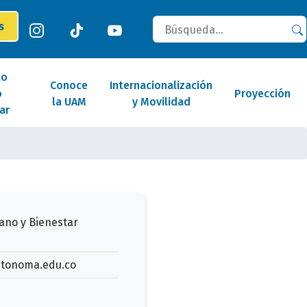
Buscar
es
lo
Conoce
Internacionalización
o
Proyección
la UAM
y Movilidad
ar
ano y Bienestar
tonoma.edu.co