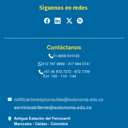
Síguenos en redes
Contáctanos
01-8000-510123
312 767 9859 - 317 894 0741
+57 (6) 872 7272 - 872 7709
Ext: 102 - 110 - 144
notificacionesyconsultas@autonoma.edu.co
servicioalcliente@autonoma.edu.co
Antigua Estación del Ferrocarril
Manizales - Caldas - Colombia