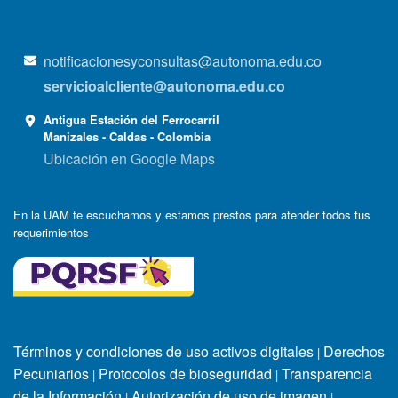
notificacionesyconsultas@autonoma.edu.co
servicioalcliente@autonoma.edu.co
Antigua Estación del Ferrocarril
Manizales - Caldas - Colombia
Ubicación en Google Maps
En la UAM te escuchamos y estamos prestos para atender todos tus
requerimientos
Términos y condiciones de uso activos digitales
Derechos
|
Pecuniarios
Protocolos de bioseguridad
Transparencia
|
|
de la Información
Autorización de uso de imagen
|
|