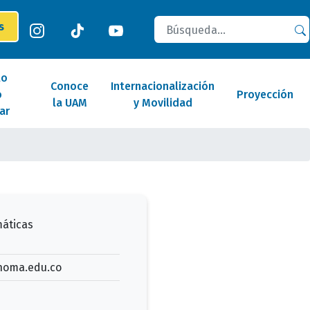
Buscar
es
lo
Conoce
Internacionalización
o
Proyección
la UAM
y Movilidad
ar
áticas
noma.edu.co