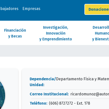
abajadores
Empresas
Donacion
Investigación,
Desarrol
Financiación
Innovación
Human
y Becas
y Emprendimiento
y Bienest
Dependencia/
Departamento Física y Matem
Unidad:
Correo Institucional:
ricardomunoz@auto
Teléfono:
(606) 8727272 - Ext. 178